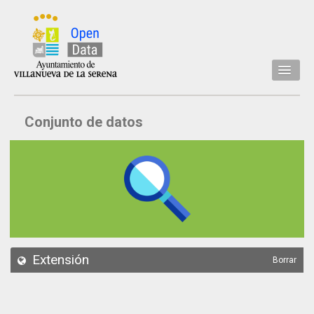
Inicio
Conjunto de datos
Datos
Conjuntos de datos
Concejalía
Temáticas
Acerca de
API
Extensión
Borrar
Actualización
Noticias