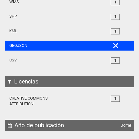
WMS
1
SHP
1
KML
1
GEOJSON
CSV
1
Licencias
CREATIVE COMMONS
1
ATTRIBUTION
Año de publicación
Borrar