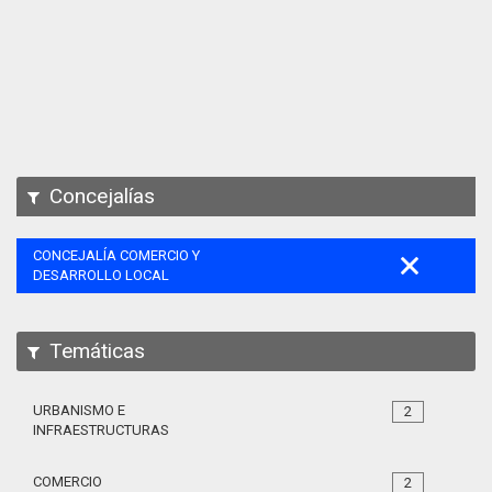
Apps
Participa
Documentación
SPARQL
Concejalías
CONCEJALÍA COMERCIO Y
DESARROLLO LOCAL
Temáticas
URBANISMO E
2
INFRAESTRUCTURAS
COMERCIO
2