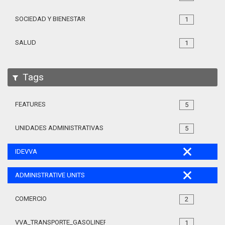
SOCIEDAD Y BIENESTAR
1
SALUD
1
Tags
FEATURES
5
UNIDADES ADMINISTRATIVAS
5
IDEVVA
ADMINISTRATIVE UNITS
COMERCIO
2
VVA_TRANSPORTE_GASOLINERAS_105
1