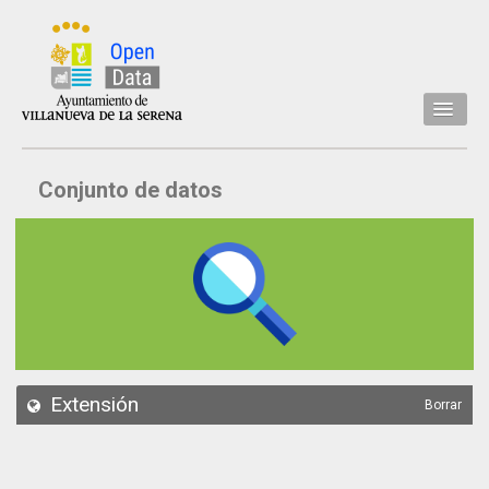
Inicio
Conjunto de datos
Datos
Conjuntos de datos
Concejalía
Temáticas
Acerca de
API
Extensión
Borrar
Actualización
Noticias