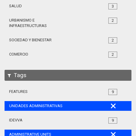
SALUD
3
URBANISMO E
2
INFRAESTRUCTURAS
SOCIEDAD Y BIENESTAR
2
COMERCIO
2
Tags
FEATURES
9
UNIDADES ADMINISTRATIVAS
IDEVVA
9
ADMINISTRATIVE UNITS