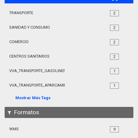
TRANSPORTE
2
SANIDAD Y CONSUMO
2
COMERCIO
2
CENTROS SANITARIOS
2
VVA_TRANSPORTE_GASOLINERAS_105
1
VVA_TRANSPORTE_APARCAMIENTO_REGULADO_105
1
Mostrar Más Tags
Formatos
WMS
9