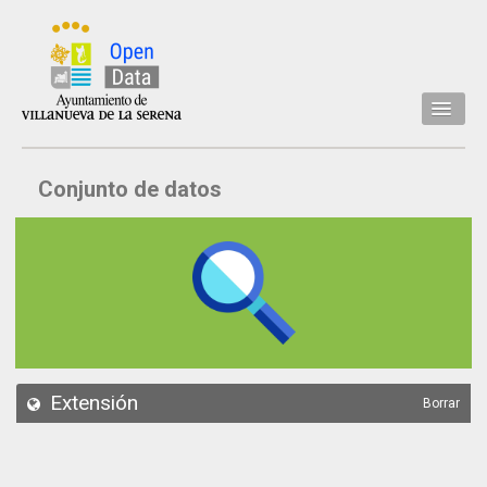
Inicio
Conjunto de datos
Datos
Conjuntos de datos
Concejalía
Temáticas
Acerca de
API
Extensión
Borrar
Actualización
Noticias