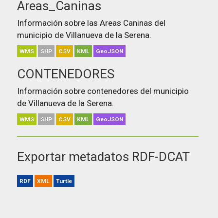
Areas_Caninas
Información sobre las Areas Caninas del
municipio de Villanueva de la Serena.
WMS
SHP
CSV
KML
GeoJSON
CONTENEDORES
Información sobre contenedores del municipio
de Villanueva de la Serena.
WMS
SHP
CSV
KML
GeoJSON
Exportar metadatos RDF-DCAT
RDF
XML
Turtle