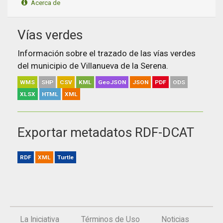
Acerca de
Apps
Vías verdes
Participa
Información sobre el trazado de las vías verdes
Documentación
del municipio de Villanueva de la Serena.
SPARQL
WMS
SHP
CSV
KML
GeoJSON
JSON
PDF
ODS
XLSX
HTML
XML
Exportar metadatos RDF-DCAT
RDF
XML
Turtle
La Iniciativa
Términos de Uso
Noticias