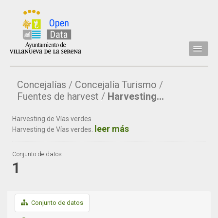
Inicio
Concejalías
Concejalía Turismo
Datos
Fuentes de harvest
Harvesting...
Conjuntos de datos
Harvesting de Vías verdes
Concejalía
leer más
Harvesting de Vías verdes.
Temáticas
Conjunto de datos
Acerca de
1
API
Actualización
Conjunto de datos
Noticias