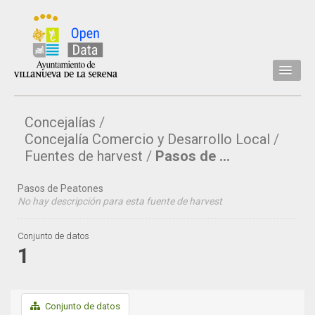
Inicio
Concejalías
Datos
Concejalía Comercio y Desarrollo Local
Conjuntos de datos
Fuentes de harvest
Pasos de ...
Concejalía
Pasos de Peatones
No hay descripción para esta fuente de harvest
Temáticas
Acerca de
Conjunto de datos
1
API
Actualización
Conjunto de datos
Noticias