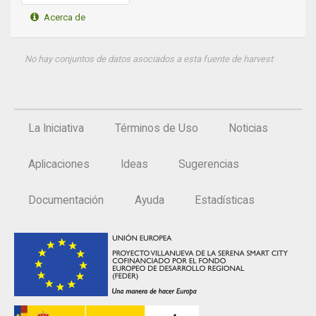
Acerca de
Apps
Participa
No hay conjuntos de datos asociados a esta fuente de harvest
Documentación
SPARQL
La Iniciativa
Términos de Uso
Noticias
Aplicaciones
Ideas
Sugerencias
Documentación
Ayuda
Estadísticas